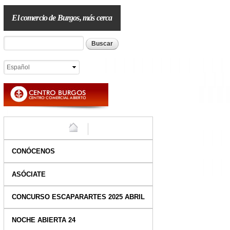
Pasar al
contenido
El comercio de Burgos, más cerca
principal
Formulario de búsqueda
Buscar
HOME
CONÓCENOS
ASÓCIATE
CONCURSO ESCAPARARTES 2025 ABRIL
NOCHE ABIERTA 24