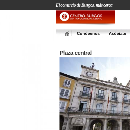
El comercio de Burgos, más cerca
Home
Conócenos
Asóciate
Plaza central