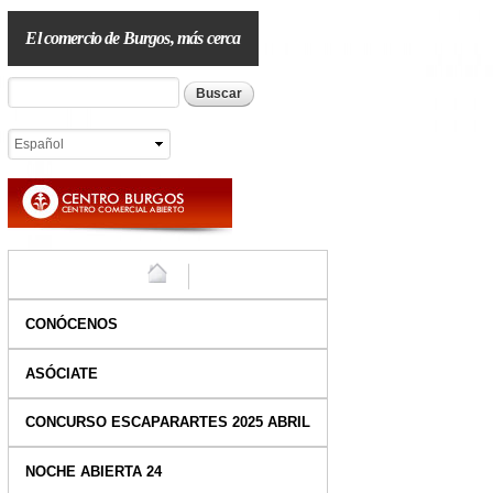
Pasar al
contenido
El comercio de Burgos, más cerca
principal
Formulario de búsqueda
Buscar
HOME
CONÓCENOS
ASÓCIATE
CONCURSO ESCAPARARTES 2025 ABRIL
NOCHE ABIERTA 24